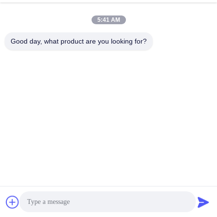
5:41 AM
দ্রুত যোগাযোগ
Good day, what product are you looking for?
টেলিফোন
+86-027-59323151
ই-মেইল
sales@dig-auto.com
ঠিকানা
#৫ ফজুলিং ফার্স্ট রোড, ইস্ট লেক নিউ টেকনোলজি ডেভেলপমেন্ট জোন, উহান, হুবেই
প্রদেশ, চীন
গোপনীয়তা নীতি
|
সাইট ম্যাপ
চীন ভালো গুণমান ওয়েল্ডিং অটোমেশন সরবরাহকারী। কপিরাইট © 2025-2026 DIG
Automation Engineering (Wuhan) Co., Ltd . সব সমস্ত অধিকার সংরক্ষিত।