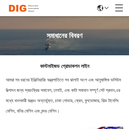
সমাধানের বিবরণ
কাস্টমাইজড প্রোডাকশন লাইন
আমরা সব ধরনের ইঞ্জিনিয়ারিং যন্ত্রপাতিতে সব ঝালাই অংশ এবং আনুষাঙ্গিক ভলিউম
উত্পাদন জন্য স্বয়ংক্রিয় সমাবেশ, ঢালাই, এবং কাটা সমাধান সম্পূর্ণ সেট প্রদান,এর
মধ্যে খননকারী যন্ত্রও অন্তর্ভুক্ত, চাকা লোডার, ক্রেন, বুলডোজার, শিল্ড টানেলিং
মেশিন, খনির মেশিন এবং বন্দর মেশিন।