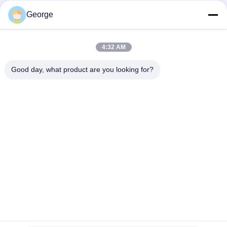
George
সোশ্যাল মিডিয়া
4:32 AM
দ্রুত যোগাযোগ
Good day, what product are you looking for?
টেলিফোন
+86-027-59323151
ই-মেইল
sales@dig-auto.com
ঠিকানা
#৫ ফজুলিং ফার্স্ট রোড, ইস্ট লেক নিউ টেকনোলজি ডেভেলপমেন্ট জোন, উহান, হুবেই
প্রদেশ, চীন
গোপনীয়তা নীতি
|
সাইট ম্যাপ