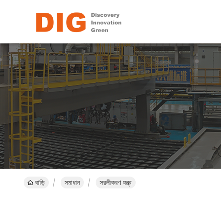
বাড়ি
সমাধান
সরলীকরণ যন্ত্র