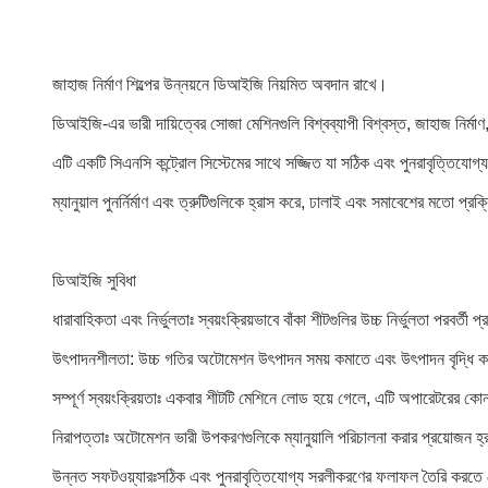
জাহাজ নির্মাণ শিল্পের উন্নয়নে ডিআইজি নিয়মিত অবদান রাখে।
ডিআইজি-এর ভারী দায়িত্বের সোজা মেশিনগুলি বিশ্বব্যাপী বিশ্বস্ত, জাহাজ নির্মাণ, 
এটি একটি সিএনসি কন্ট্রোল সিস্টেমের সাথে সজ্জিত যা সঠিক এবং পুনরাবৃত্তিযোগ
ম্যানুয়াল পুনর্নির্মাণ এবং ত্রুটিগুলিকে হ্রাস করে, ঢালাই এবং সমাবেশের মতো প্র
ডিআইজি সুবিধা
ধারাবাহিকতা এবং নির্ভুলতাঃ স্বয়ংক্রিয়ভাবে বাঁকা শীটগুলির উচ্চ নির্ভুলতা পরবর্তী 
উৎপাদনশীলতা: উচ্চ গতির অটোমেশন উৎপাদন সময় কমাতে এবং উৎপাদন বৃদ্ধি 
সম্পূর্ণ স্বয়ংক্রিয়তাঃ একবার শীটটি মেশিনে লোড হয়ে গেলে, এটি অপারেটরের কোনও 
নিরাপত্তাঃ অটোমেশন ভারী উপকরণগুলিকে ম্যানুয়ালি পরিচালনা করার প্রয়োজন হ
উন্নত সফটওয়্যারঃসঠিক এবং পুনরাবৃত্তিযোগ্য সরলীকরণের ফলাফল তৈরি করতে স্ট্রে